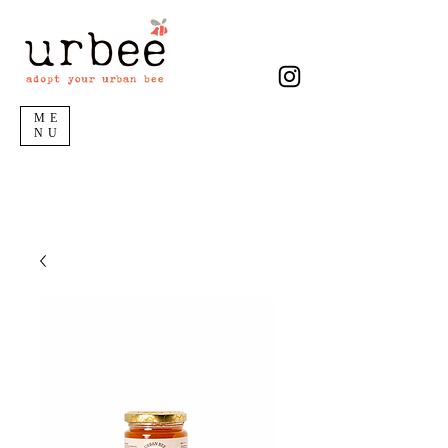
ME
NU