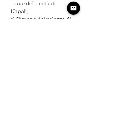
cuore della città di
Napoli,
al 5° piano del palazzo di
Gallerie d'Italia
in via Toledo.
Vasetto da 125 gr.
GRAZIE!
Con il tuo acquisto ci aiuterai a portare
avanti il nostro progetto di apicoltura
urbana!