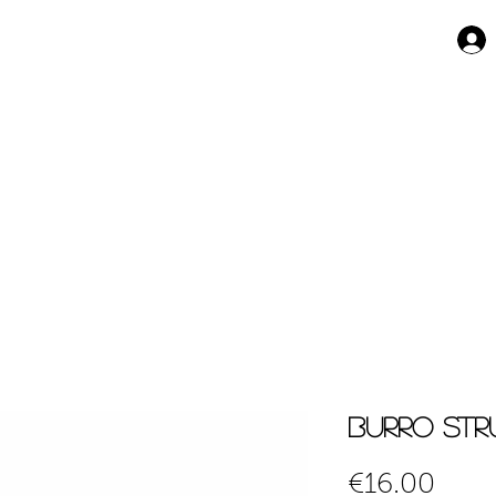
Burro st
Pric
€16.00