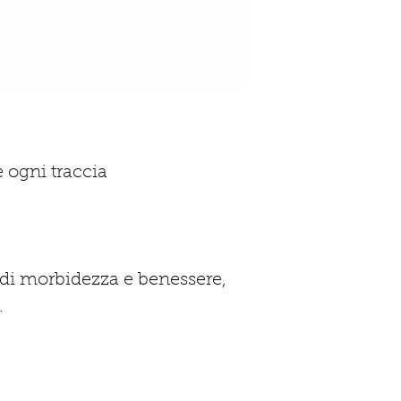
Indicato 
Accertarsi che il 
Evita
non sia sens
ne
Conservare il prodo
tenere lon
non supera
ogni traccia
di morbidezza e benessere,
.