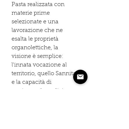
Pasta realizzata con
materie prime
selezionate e una
lavorazione che ne
esalta le proprietà
organolettiche, la
visione è semplice:
l'innata vocazione al
territorio, quello Sannita,
e la capacità di
coniugare la tradizione
con l'innovazione,
impiegando solo
materie prime eccellenti
e adottando tecniche