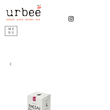
ME
NU